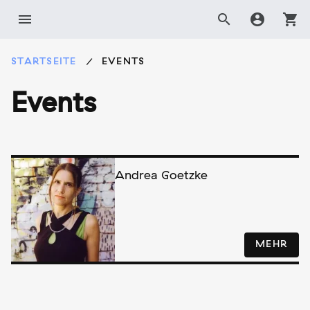
Zum
menu
search
account_circle
shopping_cart
Inhalt
springen
STARTSEITE
EVENTS
Events
Andrea Goetzke
MEHR