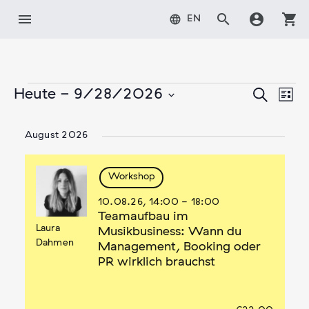
Zum
menu
search
account_circle
shopping_cart
language
EN
Inhalt
springen
Veranst
Ver
Veranstaltungen
Suche
Heute
 - 
9/28/2026
Liste
Ans
Suche
Datum
Nav
wählen.
und
August 2026
Ansicht
Navigat
Workshop
10.08.26,
14:00
-
18:00
Teamaufbau im
Laura
Musikbusiness: Wann du
Dahmen
Management, Booking oder
PR wirklich brauchst