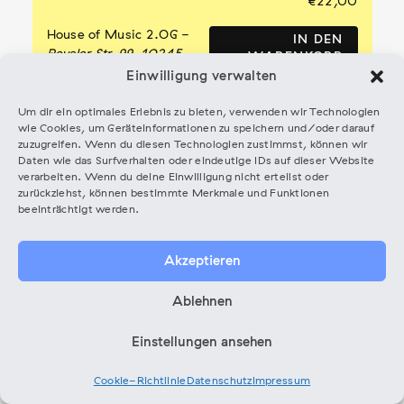
€
22,00
House of Music 2.OG
-
IN DEN
Revaler Str. 99, 10245
WARENKORB
Berlin
Einwilligung verwalten
Um dir ein optimales Erlebnis zu bieten, verwenden wir Technologien
wie Cookies, um Geräteinformationen zu speichern und/oder darauf
Workshop
zuzugreifen. Wenn du diesen Technologien zustimmst, können wir
Daten wie das Surfverhalten oder eindeutige IDs auf dieser Website
11.08.26,
14:00
-
18:00
verarbeiten. Wenn du deine Einwilligung nicht erteilst oder
Masterclass / Music
zurückziehst, können bestimmte Merkmale und Funktionen
Sarah
Supervision & Sync Advanced:
beeinträchtigt werden.
Rimkus
From Brief to Placement
Akzeptieren
Ablehnen
€
22,00
Einstellungen ansehen
House of Music 2.OG
-
IN DEN
Revaler Str. 99, 10245
WARENKORB
Cookie-Richtlinie
Datenschutz
Impressum
Berlin