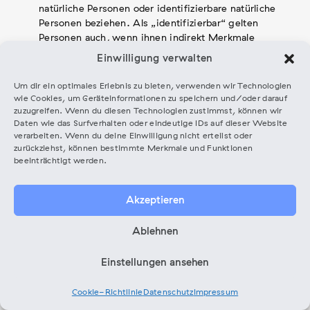
natürliche Personen oder identifizierbare natürliche
Personen beziehen. Als „identifizierbar“ gelten
Personen auch, wenn ihnen indirekt Merkmale
zugeordnet werden können, etwa bei Standortdaten,
Einwilligung verwalten
IPs und Cookies.“
Wir verarbeiten personenbezogene Daten grundsätzlich
Um dir ein optimales Erlebnis zu bieten, verwenden wir Technologien
nur, soweit dies zur Bereitstellung einer
wie Cookies, um Geräteinformationen zu speichern und/oder darauf
funktionsfähigen Webseite sowie der von uns
zuzugreifen. Wenn du diesen Technologien zustimmst, können wir
Daten wie das Surfverhalten oder eindeutige IDs auf dieser Website
angebotenen Inhalte und Leistungen erforderlich ist.
verarbeiten. Wenn du deine Einwilligung nicht erteilst oder
Die Verarbeitung personenbezogener Daten erfolgt
zurückziehst, können bestimmte Merkmale und Funktionen
regelmäßig nur dann, wenn du uns eine Einwilligung
beeinträchtigt werden.
erteilt haben oder die Verarbeitung durch gesetzliche
Vorschriften gestattet ist.
Deine personenbezogenen Daten werden gelöscht oder
Akzeptieren
gesperrt, sobald der Zweck der Speicherung entfällt.
Eine Speicherung kann darüber hinaus dann erfolgen,
Ablehnen
wenn dies durch nationale oder europäische
Vorschriften, denen wir unterliegen, vorgesehen
Einstellungen ansehen
wurde. Eine Sperrung oder Löschung der Daten erfolgt
in diesem Fall dann, wenn die in den jeweiligen
Cookie-Richtlinie
Datenschutz
Impressum
Vorschriften vorgeschriebene Speicherfrist abgelaufen