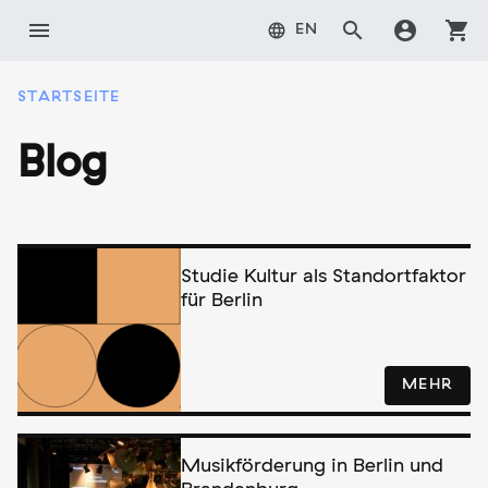
Zum
menu
search
account_circle
shopping_cart
language
EN
Inhalt
springen
STARTSEITE
Blog
Studie Kultur als Standortfaktor
für Berlin
MEHR
Musikförderung in Berlin und