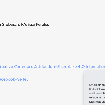
 Grebasch, Melissa Perales
reative Commons Attribution-ShareAlike 4.0 Internation
Facebook-Seite
.
Um dir ein op
Geräteinform
zustimmst, kö
verarbeiten. 
Merkmale und