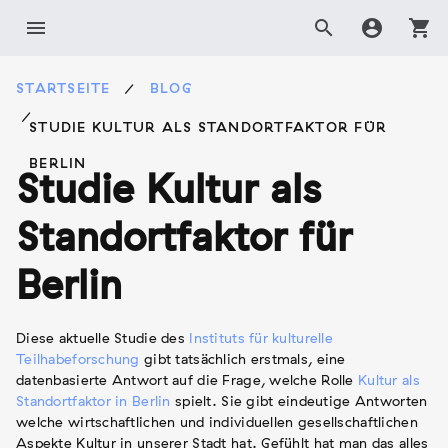
Zum
menu
search
account_circle
shopping_cart
Inhalt
springen
STARTSEITE
BLOG
STUDIE KULTUR ALS STANDORTFAKTOR FÜR
BERLIN
Studie Kultur als
Standortfaktor für
Berlin
Diese aktuelle Studie des
Instituts für kulturelle
Teilhabeforschung
gibt tatsächlich erstmals, eine
datenbasierte Antwort auf die Frage, welche Rolle
Kultur als
Standortfaktor in Berlin
spielt. Sie gibt eindeutige Antworten
welche wirtschaftlichen und individuellen gesellschaftlichen
Aspekte Kultur in unserer Stadt hat. Gefühlt hat man das alles