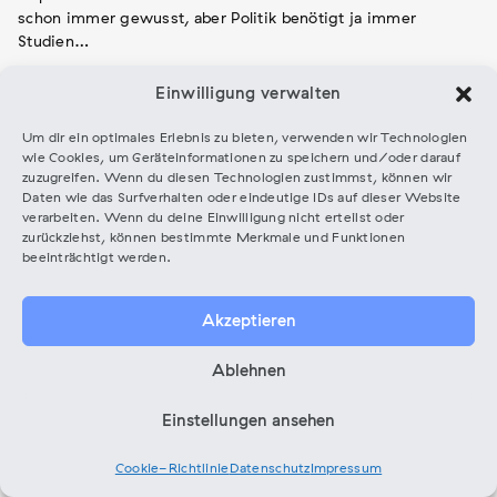
schon immer gewusst, aber Politik benötigt ja immer
Studien…
Einwilligung verwalten
Um dir ein optimales Erlebnis zu bieten, verwenden wir Technologien
chevron_left
wie Cookies, um Geräteinformationen zu speichern und/oder darauf
MUSIKFÖRDERUNG IN BERLIN UND BRANDENBURG
Beitragsnavigation
zuzugreifen. Wenn du diesen Technologien zustimmst, können wir
VORHERIGER
keyboard_arrow_up
Daten wie das Surfverhalten oder eindeutige IDs auf dieser Website
BEITRAGSÜBERSICHT
verarbeiten. Wenn du deine Einwilligung nicht erteilst oder
BEITRAGSÜBERSICHT
BEITRAG
zurückziehst, können bestimmte Merkmale und Funktionen
beeinträchtigt werden.
Akzeptieren
Ablehnen
Einstellungen ansehen
Cookie-Richtlinie
Datenschutz
Impressum