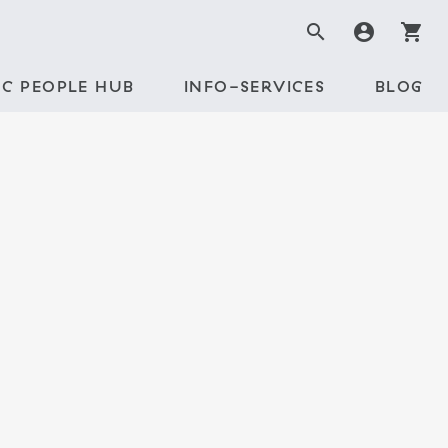
search
account_circle
shopping_cart
C PEOPLE HUB
INFO-SERVICES
BLOG