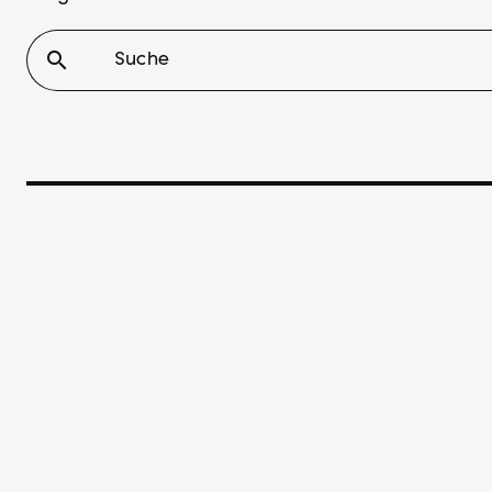
search
Suche
SUCHE