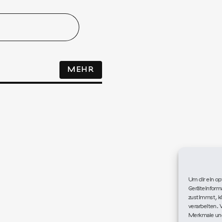
MEHR
Um dir ein op
Geräteinform
zustimmst, kö
verarbeiten. 
Merkmale und