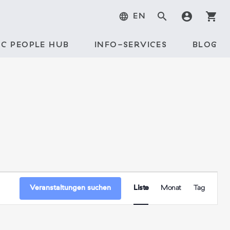
search
account_circle
shopping_cart
language
EN
C PEOPLE HUB
INFO-SERVICES
BLOG
Veranstal
Veranstaltungen suchen
Liste
Monat
Tag
Ansichte
Navigati