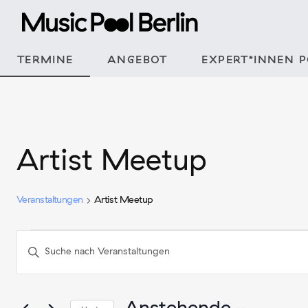
Zum
Inhalt
springen
TERMINE
ANGEBOT
EXPERT*INNEN 
Artist Meetup
Veranstaltungen
Artist Meetup
Veranstaltungen
Veranstaltungen
Bitte
Schlüsselwort
Suche
eingeben.
und
Suche