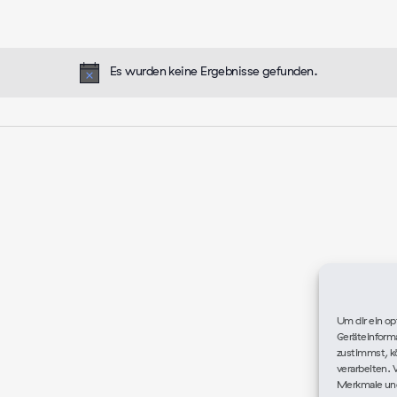
Es wurden keine Ergebnisse gefunden.
Hinweis
Um dir ein op
Geräteinform
zustimmst, kö
verarbeiten. 
Merkmale und