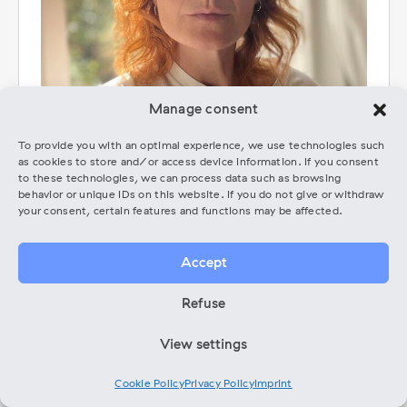
Manage consent
To provide you with an optimal experience, we use technologies such
as cookies to store and/or access device information. If you consent
to these technologies, we can process data such as browsing
behavior or unique IDs on this website. If you do not give or withdraw
your consent, certain features and functions may be affected.
Website
Expert Website
Accept
Amande Dagod ist eine in Berlin ansässige
Refuse
Künstlermanagerin mit Erfahrung als europäische
Booking-Agentin, Tourmanagerin und
View settings
Eventproduzentin. Im Jahr 2020 war sie
Mitbegründerin der Künstleragentur A-Okay, die mit
Cookie Policy
Privacy Policy
Imprint
einem internationalen Künstlerstamm arbeitet,