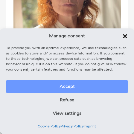
Manage consent
To provide you with an optimal experience, we use technologies such
as cookies to store and/or access device information. If you consent
to these technologies, we can process data such as browsing
behavior or unique IDs on this website. If you do not give or withdraw
your consent, certain features and functions may be affected.
Website
Expert Website
Accept
Amande Dagod ist eine in Berlin ansässige
Refuse
Künstlermanagerin mit Erfahrung als europäische
Booking-Agentin, Tourmanagerin und
View settings
Eventproduzentin. Im Jahr 2020 war sie
Mitbegründerin der Künstleragentur A-Okay, die mit
Cookie Policy
Privacy Policy
Imprint
einem internationalen Künstlerstamm arbeitet,