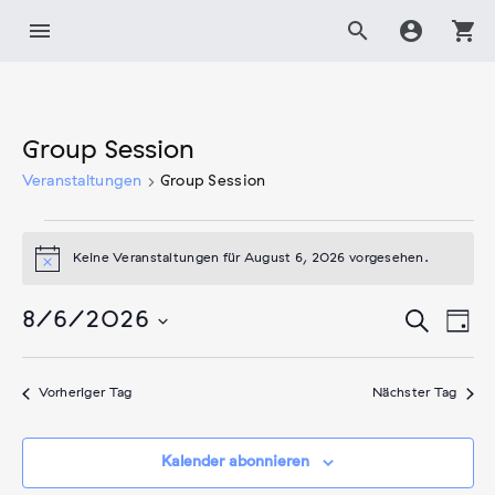
Zum
menu
search
account_circle
shopping_cart
Inhalt
springen
Group Session
Veranstaltungen
Group Session
Veranstaltungen
Keine Veranstaltungen für August 6, 2026 vorgesehen.
für
Hinweis
August
Veranst
Ver
Suche
8/6/2026
6,
Tag
Ans
Suche
Datum
2026
Nav
wählen.
und
Vorheriger Tag
Nächster Tag
Ansicht
Navigat
Kalender abonnieren