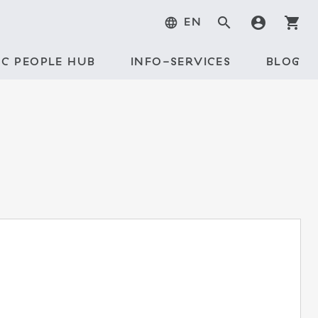
search
account_circle
shopping_cart
language
EN
C PEOPLE HUB
INFO-SERVICES
BLOG