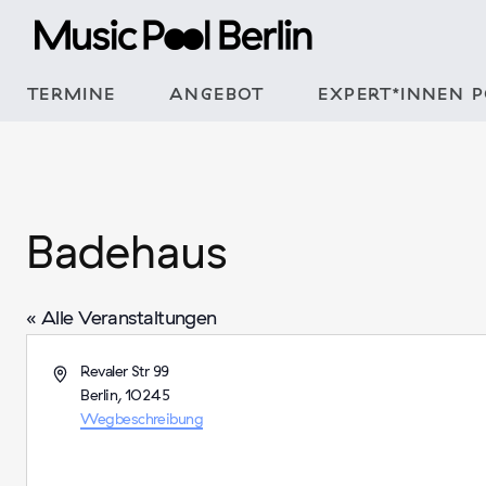
Zum
Inhalt
springen
TERMINE
ANGEBOT
EXPERT*INNEN 
Badehaus
« Alle Veranstaltungen
Adresse
Revaler Str 99
Berlin
,
10245
Wegbeschreibung