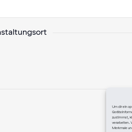
staltungsort
Um dir ein op
Geräteinform
zustimmst, kö
verarbeiten. 
Merkmale und