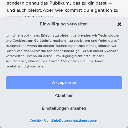
sondern genau das Publikum, das zu dir passt –
und auch bleibt.Aber wie kommst du eigentlich zu
diesem Markenkern?
Einwilligung verwalten
In diesem Hands-on-Workshop entwickelst du
Um dir ein optimales Erlebnis zu bieten, verwenden wir Technologien
deine persönliche Artist-Brand Schritt für Schritt.
wie Cookies, um Geräteinformationen zu speichern und/oder darauf
Du lernst, deine Kernwerte und Stärken zu
zuzugreifen. Wenn du diesen Technologien zustimmst, können wir
formulieren, findest heraus, wen du wirklich
Daten wie das Surfverhalten oder eindeutige IDs auf dieser Website
verarbeiten. Wenn du deine Einwilligung nicht erteilst oder
erreichen willst – und verpackst all das in einem
zurückziehst, können bestimmte Merkmale und Funktionen
Mission Statement, das zu 100 % du ist.
beeinträchtigt werden.
Das Beste: Am Ende nimmst du nicht nur gute
Akzeptieren
Vibes mit, sondern deinen persönlichen Brand-
Bauplan. Dieses Fundament macht alle nächsten
Ablehnen
Schritte leichter – ob es um dein Visuals, deinen
Social-Media-Auftritt oder die Zusammenarbeit
Einstellungen ansehen
mit einem Kreativ-Team geht. Du weißt, wer du
bist und was du willst.
Cookie-Richtlinie
Datenschutz
Impressum