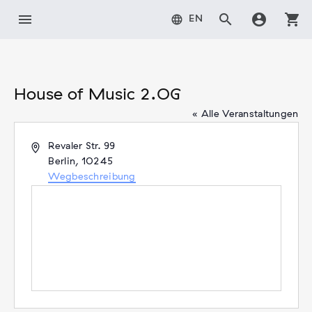
Zum
menu
search
account_circle
shopping_cart
language
EN
Inhalt
springen
House of Music 2.OG
« Alle Veranstaltungen
Adresse
Revaler Str. 99
Berlin
,
10245
Wegbeschreibung