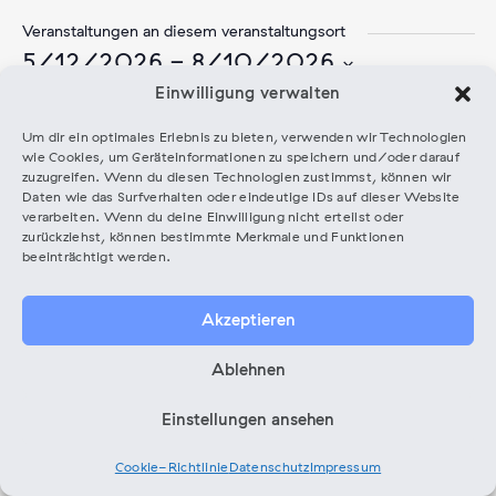
Veranstaltungen an diesem veranstaltungsort
5/12/2026
 - 
8/10/2026
Datum
Einwilligung verwalten
wählen.
Juli 2026
Um dir ein optimales Erlebnis zu bieten, verwenden wir Technologien
wie Cookies, um Geräteinformationen zu speichern und/oder darauf
zuzugreifen. Wenn du diesen Technologien zustimmst, können wir
Artist Circle
Daten wie das Surfverhalten oder eindeutige IDs auf dieser Website
verarbeiten. Wenn du deine Einwilligung nicht erteilst oder
22.07.26,
15:00
-
18:00
zurückziehst, können bestimmte Merkmale und Funktionen
STIMME IM KOPF, KRAFT IM
beeinträchtigt werden.
Susanne
KÖRPER – MENTALE
Geisler
RESILIENZ FÜR
Akzeptieren
MUSIKER:INNEN
Ablehnen
€
15,00
Einstellungen ansehen
House of Music 2.OG
-
IN DEN
Cookie-Richtlinie
Datenschutz
Impressum
Revaler Str. 99, 10245
WARENKORB