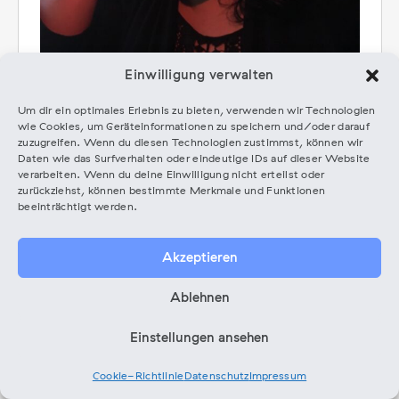
Einwilligung verwalten
Um dir ein optimales Erlebnis zu bieten, verwenden wir Technologien
wie Cookies, um Geräteinformationen zu speichern und/oder darauf
Webseite
Expert*innen Website
zuzugreifen. Wenn du diesen Technologien zustimmst, können wir
Daten wie das Surfverhalten oder eindeutige IDs auf dieser Website
Melissa Perales ist eine mexikanisch-amerikanische
verarbeiten. Wenn du deine Einwilligung nicht erteilst oder
zurückziehst, können bestimmte Merkmale und Funktionen
Kuratorin und Promoterin aus Chicago, die die
beeinträchtigt werden.
unabhängige Musikszene in Berlin seit den 1990er-
Jahren mitprägt. Sie ist Gründerin der M:Soundtrack
Live-Musikreihe, Mitgründerin von Music Pool
Akzeptieren
Berlin und berät wöchentlich Musiker*innen. Zudem
kuratiert sie Projekte wie das
Durchlüften Festival
.
Ablehnen
Ihr Fokus liegt darauf, nachhaltige Brücken zwischen
Künstler*innen, Spielstätten und Communities zu
Einstellungen ansehen
bauen – mit einem starken Engagement für
Inklusion, Basis-Förderung und marginalisierte
Cookie-Richtlinie
Datenschutz
Impressum
Stimmen. Mit jahrzehntelanger Erfahrung in der