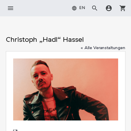
Zum
menu
search
account_circle
shopping_cart
language
EN
Inhalt
springen
Christoph „Hadl“ Hassel
« Alle Veranstaltungen