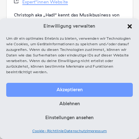
Webseite
Expert*innen Website
Christoph aka „Hadl“ kennt das Musikbusiness von
der administrativen und vor allem von der kreativen
Einwilligung verwalten
Seite. Er managed ein Label, arbeitet für einen
Publisher mit Welthits im Repertoire und hat als
Um dir ein optimales Erlebnis zu bieten, verwenden wir Technologien
Autor selbst Songs geschrieben, die auf Gold- und
wie Cookies, um Geräteinformationen zu speichern und/oder darauf
Nummer1-Alben veröffentlicht wurden. Seine
zuzugreifen. Wenn du diesen Technologien zustimmst, können wir
Daten wie das Surfverhalten oder eindeutige IDs auf dieser Website
Produktionen finden dabei weltweit im TV statt.
verarbeiten. Wenn du deine Einwilligung nicht erteilst oder
Diese verschiedenen Perspektiven ermöglichen ihm
zurückziehst, können bestimmte Merkmale und Funktionen
einen speziellen ganz Überblick und die Möglichkeit,
beeinträchtigt werden.
besonders zielgerichtete Anstöße für Karrieren in der
Musik zu geben.
Akzeptieren
Website Coaching
Kategorien:
Coaching
Ablehnen
Einstellungen ansehen
Veranstaltungen von diesem Expert*in
Cookie-Richtlinie
Datenschutz
Impressum