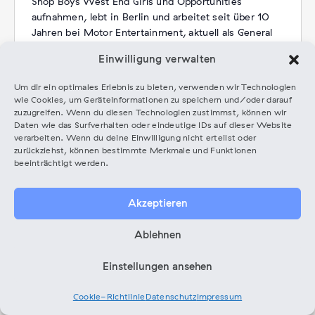
Shop Boys West End Girls und Opportunities
aufnahmen, lebt in Berlin und arbeitet seit über 10
Jahren bei Motor Entertainment, aktuell als General
Manager & Head of Publishing. Zuvor schuf er sich
Einwilligung verwalten
mit einem Philosophie und Volkswirtschaftsstudium
in Bayreuth, Paris und Berlin sowie verschiedenen
Um dir ein optimales Erlebnis zu bieten, verwenden wir Technologien
Tätigkeiten im Booking- und Eventbereich und
wie Cookies, um Geräteinformationen zu speichern und/oder darauf
längeren Aufenthalten in LA eine fundierte
zuzugreifen. Wenn du diesen Technologien zustimmst, können wir
Grundlage in der Kreativwirtschaft und darüber
Daten wie das Surfverhalten oder eindeutige IDs auf dieser Website
verarbeiten. Wenn du deine Einwilligung nicht erteilst oder
hinaus. Bisherige Vorträge & Workshops hielt er u.a.
zurückziehst, können bestimmte Merkmale und Funktionen
am Music Pool Berlin, an der Popakademie Baden-
beeinträchtigt werden.
Württemberg, dem Goethe Institut, BIMM Berlin,
dem SAE Institute, der Universität der Künste uvm.
Akzeptieren
Kategorien:
Coaching
,
Workshop
Ablehnen
Einstellungen ansehen
Veranstaltungen von diesem Expert*in
Cookie-Richtlinie
Datenschutz
Impressum
Es wurden keine Ergebnisse gefunden.
Hinweis