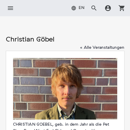
Zum
menu
search
account_circle
shopping_cart
language
EN
Inhalt
springen
Christian Göbel
« Alle Veranstaltungen
CHRISTIAN GOEBEL, geb. in dem Jahr als die Pet