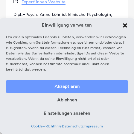
Webseite
Expert*innen Website
Dipl.-Psych. Anne Löhr ist klinische Psychologin,
Therapeutin, Supervisorin und Trainerin, spezialisiert
Einwilligung verwalten
auf die Musikindustrie. In ihrer Praxis für Mental
Health in Music & Arts betreut sie national und
Um dir ein optimales Erlebnis zu bieten, verwenden wir Technologien
international Künstler und Bands sowie Fachkräfte
wie Cookies, um Geräteinformationen zu speichern und/oder darauf
und Teams der Musikbranche mit den
zuzugreifen. Wenn du diesen Technologien zustimmst, können wir
Daten wie das Surfverhalten oder eindeutige IDs auf dieser Website
Schwerpunkten Stress, Druck, (Leistungs-)Angst,
verarbeiten. Wenn du deine Einwilligung nicht erteilst oder
Burnout, Gesundheit im Tour- und Live-Business,
zurückziehst, können bestimmte Merkmale und Funktionen
Konflikt- und Krisenmanagement, Bandmediation
beeinträchtigt werden.
und Persönlichkeitsentwicklung. Neben ihrer
therapeutischen Arbeit kooperiert Anne mit
Akzeptieren
Unternehmen, Hochschulen und Festivals und bietet
Workshops, Vorträge und Mentoring an (z.B. ESNS,
Ablehnen
RBF, Music Ally, Hochschule für Musik und Theater
München, c/o pop, MEWEM, Hamburg Music,
Einstellungen ansehen
BIMM, Preis für Popkultur, Kulturrat NRW, VUT). Sie
ist aktives Mitglied im globalen Netzwerk MITC –
Music Industry Therapists Collective sowie im BDP,
Cookie-Richtlinie
Datenschutz
Impressum
Women in Music und PAMA.