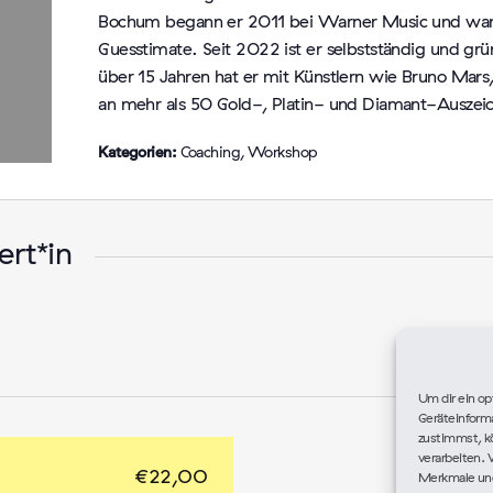
Bochum begann er 2011 bei Warner Music und war s
Guesstimate. Seit 2022 ist er selbstständig und
über 15 Jahren hat er mit Künstlern wie Bruno Mar
an mehr als 50 Gold-, Platin- und Diamant-Auszeic
Kategorien:
Coaching
,
Workshop
rt*in
Um dir ein op
Geräteinform
zustimmst, kö
verarbeiten. 
€
22,00
Merkmale und