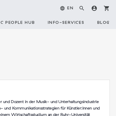
search
account_circle
shopping_cart
language
EN
C PEOPLE HUB
INFO-SERVICES
BLOG
er und Dozent in der Musik- und Unterhaltungsindustrie
ken- und Kommunikationsstrategien für Künstler:innen und
einem Wirtschaftsstudium an der Ruhr-Universität