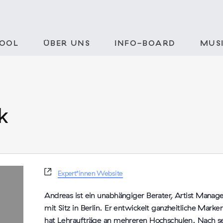
POOL
ÜBER UNS
INFO-BOARD
MUSI
k
Webseite
Expert*innen Website
Andreas ist ein unabhängiger Berater, Artist Manag
mit Sitz in Berlin. Er entwickelt ganzheitliche Mar
hat Lehraufträge an mehreren Hochschulen. Nach s