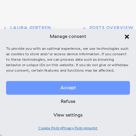
chevron_left
keyboard_arrow_up
LAURA GERTKEN
POSTS OVERVIEW
Posts
PREVIOUS
POSTS
Manage consent
chevron_right
LUCCA WILKIN
Navigation
NEXT
POST
OVERVIEW
To provide you with an optimal experience, we use technologies such
as cookies to store and/or access device information. If you consent
POST
to these technologies, we can process data such as browsing
behavior or unique IDs on this website. If you do not give or withdraw
your consent, certain features and functions may be affected.
Accept
Refuse
View settings
Cookie Policy
Privacy Policy
Imprint