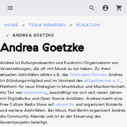
Skip
menu
search
account_circle
shopping_cart
to
content
HOME
TEAM MEMBERS
KURATION
ANDREA GOETZKE
Andrea Goetzke
Andrea ist Kulturproduzentin und Kuratorin/Organisatorin von
Veranstaltungen, die oft mit Musik zu tun haben. Zu ihren
aktuellen Aktivitäten zählen z.B. das
Torstraßen Festival
. Andrea
ist Gründungsmitglied und im Vorstand des
all2gethernow e.V.
,
Plattform für neue Strategien in Musikkultur und Musikwirtschaft.
Als Teil von
newthinking
, beschäftigt sie sich seit vielen Jahren
mit Digitalkultur und Open Source Ansätzen. Andrea macht eine
Free Culture Radio Show auf
reboot.fm
und organisiert Konzerte
und weitere Aktivitäten. Bei Music Pool Berlin organisiert Andrea
die Community Abende und ist an der Steuerung des
Gesamtprojekts beteiligt.