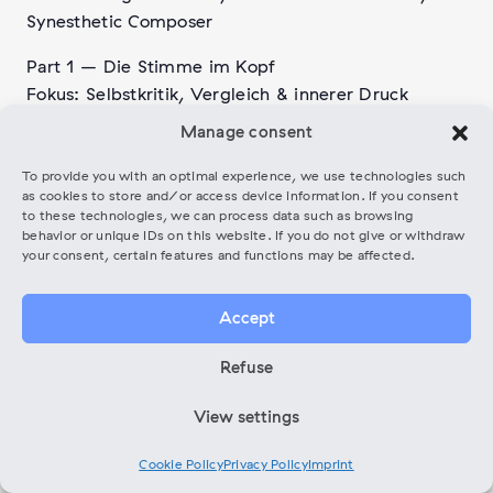
Synesthetic Composer
Part 1 – Die Stimme im Kopf
Fokus: Selbstkritik, Vergleich & innerer Druck
Manage consent
Viele Musiker:innen kennen sie: die innere Stimme,
die bewertet, vergleicht und unter Druck setzt. Im
To provide you with an optimal experience, we use technologies such
ersten Artist Circle der Reihe „Stimme im Kopf,
as cookies to store and/or access device information. If you consent
to these technologies, we can process data such as browsing
Kraft im Körper: Mentale Resilienz
behavior or unique IDs on this website. If you do not give or withdraw
für Musiker:innen“ beschäftigen wir uns mit dem
your consent, certain features and functions may be affected.
sogenannten „Chatter“ – inneren
Gedankenspiralen, die besonders in Proben-,
Accept
Performance- und Wettbewerbssituationen laut
werden können.
Refuse
Basierend auf den neurowissenschaftlichen
View settings
Ansätzen lernen die Teilnehmerinnen einfache
Werkzeuge kennen, um mehr Distanz zu
Cookie Policy
Privacy Policy
Imprint
selbstkritischen Gedanken und Grübelschleifen