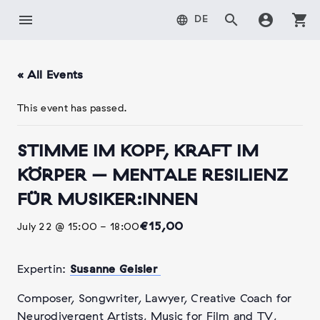
Skip
menu
search
account_circle
shopping_cart
language
DE
to
content
« All Events
This event has passed.
STIMME IM KOPF, KRAFT IM
KÖRPER – MENTALE RESILIENZ
FÜR MUSIKER:INNEN
€15,00
July 22 @ 15:00
-
18:00
Expertin:
Susanne Geisler
Composer, Songwriter, Lawyer, Creative Coach for
Neurodivergent Artists, Music for Film and TV,