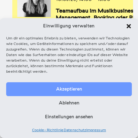
Teamaufbau im Musikbusiness
Management, Booking oder PR 
Laura Dahmen
brauchst
Einwilligung verwalten
Um dir ein optimales Erlebnis zu bieten, verwenden wir Technologien
wie Cookies, um Geräteinformationen zu speichern und/oder darauf
zuzugreifen. Wenn du diesen Technologien zustimmst, können wir
Daten wie das Surfverhalten oder eindeutige IDs auf dieser Website
verarbeiten. Wenn du deine Einwilligung nicht erteilst oder
zurückziehst, können bestimmte Merkmale und Funktionen
House of Music 2.OG
-
Revaler
IN DEN W
beeinträchtigt werden.
Str. 99, 10245 Berlin
Akzeptieren
Ablehnen
Einstellungen ansehen
Cookie-Richtlinie
Datenschutz
Impressum
alle Termine