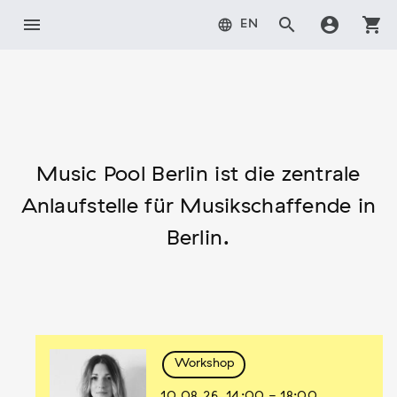
Zum
menu
search
account_circle
shopping_cart
language
EN
Inhalt
springen
Music Pool Berlin ist die zentrale
Anlaufstelle für Musikschaffende in
Berlin.
Workshop
10.08.26,
14:00
-
18:00